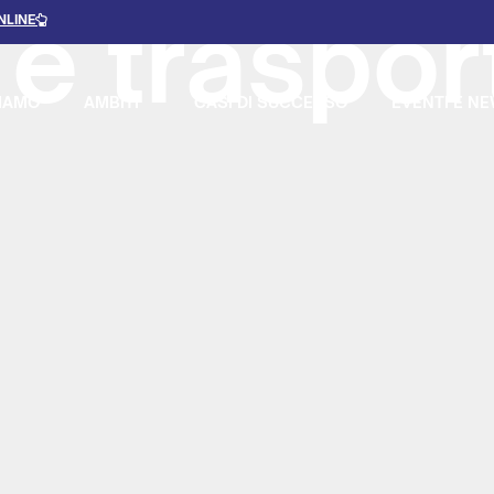
 e traspor
NLINE
IAMO
AMBITI
CASI DI SUCCESSO
EVENTI E N