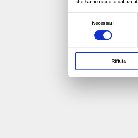
che hanno raccolto dal tuo uti
Selezione
Necessari
del
consenso
Rifiuta