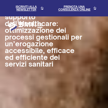
Tecnologie
ISCRIVITI ALLA
PRENOTA UNA
Matematiche a
NEWSLETTER
CONSULENZA ONLINE
supporto
dell’Healthcare:
ottimizzazione dei
processi gestionali per
un’erogazione
accessibile, efficace
ed efficiente dei
servizi sanitari