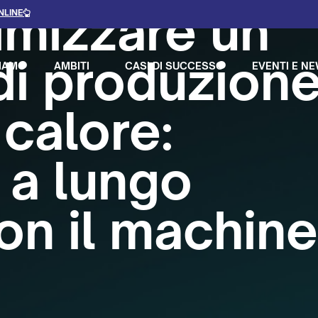
imizzare un
NLINE
di produzione
IAMO
AMBITI
CASI DI SUCCESSO
EVENTI E N
 calore:
i a lungo
on il machin