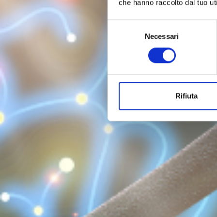
che hanno raccolto dal tuo uti
Selezione
Necessari
del
consenso
Rifiuta