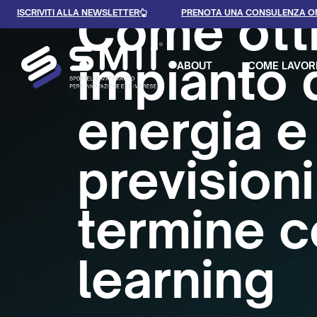
Come ott
ISCRIVITI ALLA NEWSLETTER
PRENOTA UNA CONSULENZA O
impianto 
ABOUT
COME LAVOR
energia e
prevision
termine c
learning