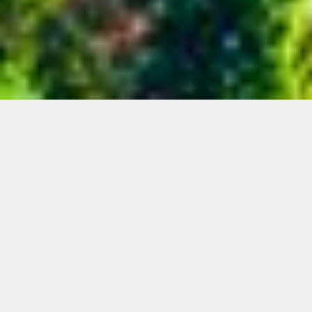
Sei titolare di
un’azienda del settore
agroalimentare
e ti hanno parlato delle grandi
opportunità che offre l’introduzione di
processi produttivi basati su Tecnologie
Matematiche
, quindi ti piacerebbe capirne le
logiche e soprattutto i vantaggi? Hai letto che
nel settore dell’Agrifood 4.0
l’analisi di grandi
quantità di dati tramite strumenti di
intelligenza artificiale (IA)
può portare ad un