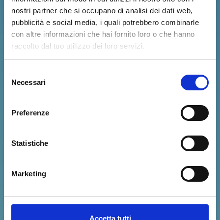
nostri partner che si occupano di analisi dei dati web,
pubblicità e social media, i quali potrebbero combinarle
con altre informazioni che hai fornito loro o che hanno
raccolto dal tuo utilizzo dei loro servizi.
La matematica
a
supporto
Selezione
Necessari
del
dell’innovazione
consenso
Preferenze
e della società
Statistiche
Marketing
Accetta tutti