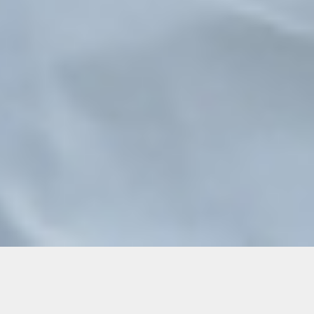
L’industria farmaceutica è un settore
altamente regolamentato e complesso, dove